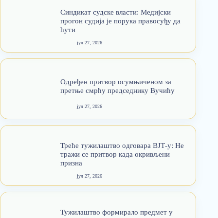
Синдикат судске власти: Медијски
прогон судија је порука правосуђу да
ћути
јул 27, 2026
Одређен притвор осумњиченом за
претње смрћу председнику Вучићу
јул 27, 2026
Треће тужилаштво одговара ВЈТ-у: Не
тражи се притвор када окривљени
призна
јул 27, 2026
Тужилаштво формирало предмет у