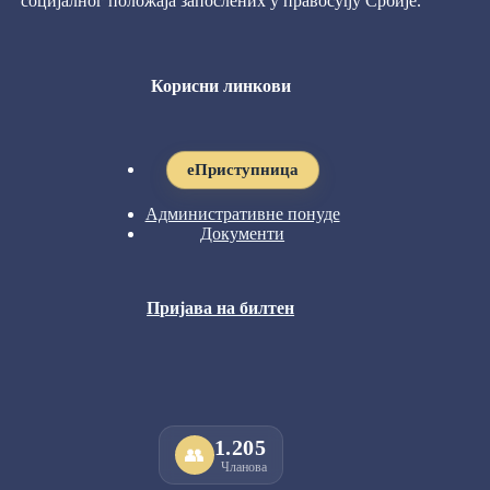
социјалног положаја запослених у правосуђу Србије.
Корисни линкови
eПриступница
Административне понуде
Документи
Пријава на билтен
1.205
👥
Чланова