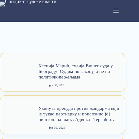
Ксенија Марић, судија Вишег суда у
Београду: Судим по закону, а не по
политичким жељама
јул 30, 2026
Укинута пресуда против жандарма који
је тукао партнерку и прислонио јој
пиштољ на главу: Адвокат Терзић о
случају стравичног насиља из Шапца
јул 30, 2026