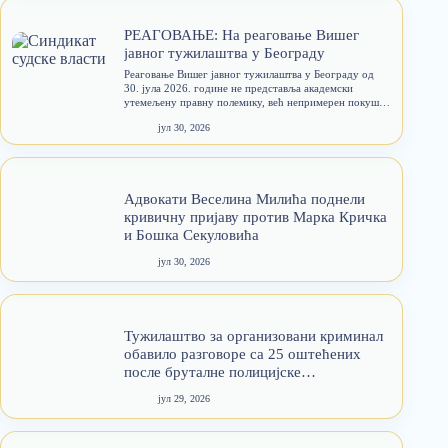
РЕАГОВАЊЕ: На реаговање Вишег
јавног тужилаштва у Београду
Реаговање Вишег јавног тужилаштва у Београду од
30. јула 2026. године не представља академски
утемељену правну полемику, већ непримерен покушај
јавне дисквалификације судије због одлуке донете у
јул 30, 2026
вршењу судијске функције. Посебно је правно
неприхватљиво да се непостојање правног лека
против…
Адвокати Веселина Милића поднели
кривичну пријаву против Марка Кричка
и Бошка Секуловића
јул 30, 2026
Тужилаштво за организовани криминал
обавило разговоре са 25 оштећених
после бруталне полицијске
интервенције у Ваљеву
јул 29, 2026