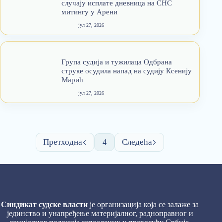
случају исплате дневница на СНС
митингу у Арени
јул 27, 2026
Група судија и тужилаца Одбрана
струке осудила напад на судију Ксенију
Марић
јул 27, 2026
4
Синдикат судске власти
је организација која се залаже за
јединство и унапређење материјалног, радноправног и