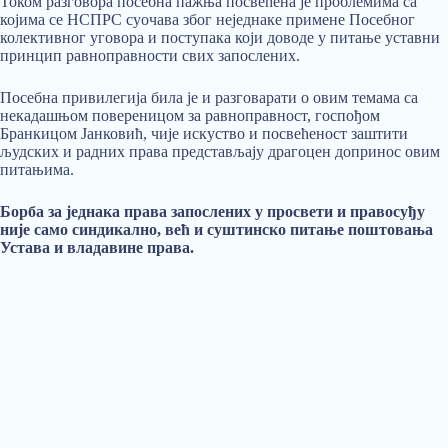
Током разговора посебна пажња посвећена је проблемима са
којима се НСПРС суочава због неједнаке примене Посебног
колективног уговора и поступака који доводе у питање уставни
принцип равноправности свих запослених.
Посебна привилегија била је и разговарати о овим темама са
некадашњом повереницом за равноправност, госпођом
Бранкицом Јанковић, чије искуство и посвећеност заштити
људских и радних права представљају драгоцен допринос овим
питањима.
Борба за једнака права запослених у просвети и правосуђу
није само синдикално, већ и суштинско питање поштовања
Устава и владавине права.