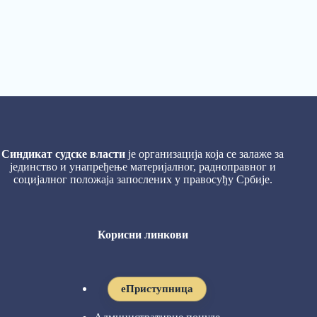
Синдикат судске власти
је организација која се залаже за
јединство и унапређење материјалног, радноправног и
социјалног положаја запослених у правосуђу Србије.
Корисни линкови
eПриступница