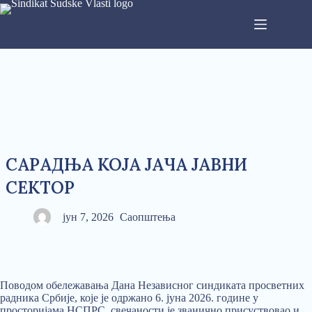
САРАДЊА КОЈА ЈАЧА ЈАВНИ
СЕКТОР
јун 7, 2026
Саопштења
Поводом обележавања Дана Независног синдиката просветних
радника Србије, које је одржано 6. јуна 2026. године у
просторијама НСПРС, свечаности је званично присуствовао и