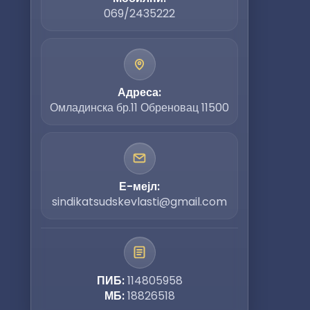
069/2435222
Адреса:
Омладинска бр.11 Обреновац 11500
Е-мејл:
sindikatsudskevlasti@gmail.com
ПИБ:
114805958
МБ:
18826518