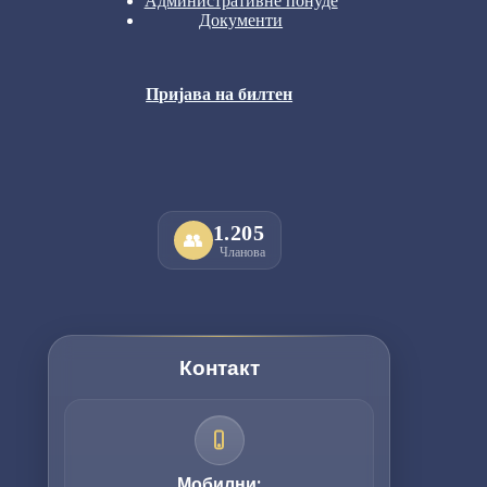
Административне понуде
Документи
Пријава на билтен
1.205
👥
Чланова
Контакт
Мобилни: