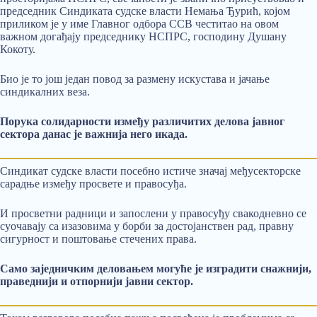
председник Синдиката судске власти Немања Ђурић, којом
приликом је у име Главног одбора ССВ честитао на овом
важном догађају председнику НСПРС, господину Душану
Кокоту.
Био је то још један повод за размену искустава и јачање
синдикалних веза.
Порука солидарности између различитих делова јавног
сектора данас је важнија него икада.
Синдикат судске власти посебно истиче значај међусекторске
сарадње између просвете и правосуђа.
И просветни радници и запослени у правосуђу свакодневно се
суочавају са изазовима у борби за достојанствен рад, правну
сигурност и поштовање стечених права.
Само заједничким деловањем могуће је изградити снажнији,
праведнији и отпорнији јавни сектор.