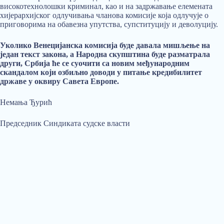
високотехнолошки криминал, као и на задржавање елемената
хијерархијског одлучивања чланова комисије која одлучује о
приговорима на обавезна упутства, супституцију и деволуцију.
Уколико Венецијанска комисија буде давала мишљење на
један текст закона, а Народна скупштина буде разматрала
други, Србија ће се суочити са новим међународним
скандалом који озбиљно доводи у питање кредибилитет
државе у оквиру Савета Европе.
Немања Ђурић
Председник Синдиката судске власти