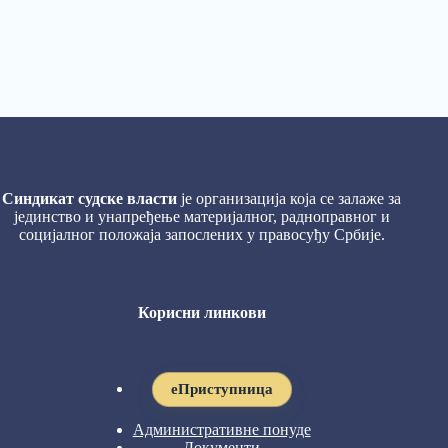
Синдикат судске власти
је организација која се залаже за
јединство и унапређење материјалног, радноправног и
социјалног положаја запослених у правосуђу Србије.
Корисни линкови
eПриступница
Административне понуде
Документи