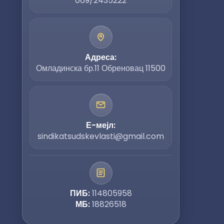
069/2435222
Адреса:
Омладинска бр.11 Обреновац 11500
Е-мејл:
sindikatsudskevlasti@gmail.com
ПИБ:
114805958
МБ:
18826518