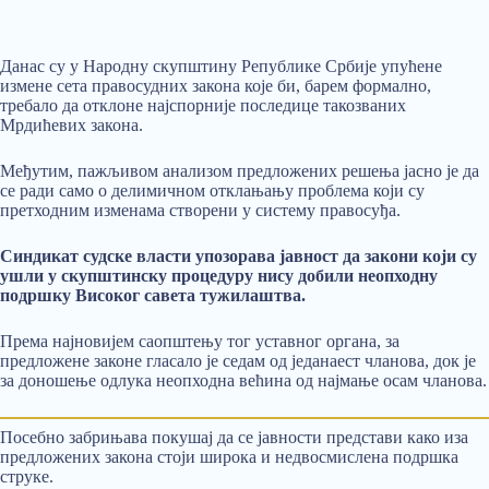
Данас су у Народну скупштину Републике Србије упућене
измене сета правосудних закона које би, барем формално,
требало да отклоне најспорније последице такозваних
Мрдићевих закона.
Међутим, пажљивом анализом предложених решења јасно је да
се ради само о делимичном отклањању проблема који су
претходним изменама створени у систему правосуђа.
Синдикат судске власти упозорава јавност да закони који су
ушли у скупштинску процедуру нису добили неопходну
подршку Високог савета тужилаштва.
Према најновијем саопштењу тог уставног органа, за
предложене законе гласало је седам од једанаест чланова, док је
за доношење одлука неопходна већина од најмање осам чланова.
Посебно забрињава покушај да се јавности представи како иза
предложених закона стоји широка и недвосмислена подршка
струке.