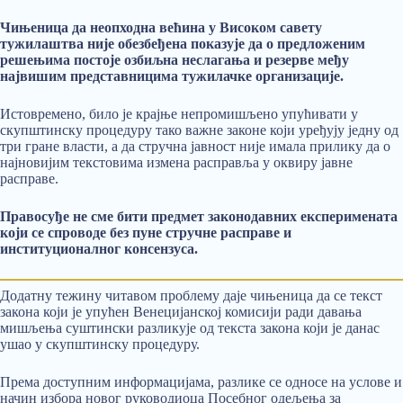
Чињеница да неопходна већина у Високом савету
тужилаштва није обезбеђена показује да о предложеним
решењима постоје озбиљна неслагања и резерве међу
највишим представницима тужилачке организације.
Истовремено, било је крајње непромишљено упућивати у
скупштинску процедуру тако важне законе који уређују једну од
три гране власти, а да стручна јавност није имала прилику да о
најновијим текстовима измена расправља у оквиру јавне
расправе.
Правосуђе не сме бити предмет законодавних експеримената
који се спроводе без пуне стручне расправе и
институционалног консензуса.
Додатну тежину читавом проблему даје чињеница да се текст
закона који је упућен Венецијанској комисији ради давања
мишљења суштински разликује од текста закона који је данас
ушао у скупштинску процедуру.
Према доступним информацијама, разлике се односе на услове и
начин избора новог руководиоца Посебног одељења за