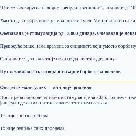
Што се тиче другог наводно „репрезентативног“ синдиката, СОПО
Уместо да се боре, изнесу чињенице и суоче Министарство са к
Обећавана је стимулација од 13.000 динара. Обећаван је нова
Правосуђе више нема времена за синдикате који уместо борбе нуде
Синдикат судске власти је показао да постоји други пут.
Пут независности, отпора и стварне борбе за запослене.
Ово јесте мали успех — али није довољно
После релативно већег износа стимулације за 2026. годину, чиње
још један доказ да притисак запослених има ефекта.
То није коначна победа.
То није решење свих проблема.