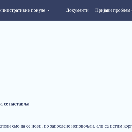
инистративне понуде
Документи
Пријави проблем 
а се настављ
а!
пели смо да се нови, по запослене неповољан, али са истим ко