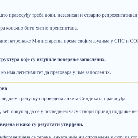
што правосуђу треба нови, независан и стварно репрезентативан
ра коначно бити хитно преиспитана.
едне патронаже Министарства према својим људима у СПС и СОП
руктура које су изгубиле поверење запослених.
 ко има легитимитет да преговара у име запослених.
рна
оследњем тренутку спроведена анкета Синдиката правосуђа.
х, већ покушај да се у последњем часу створи привид подршке в
роведена и како су резултати утврђени.
нформацијама са терена, анкета није ни спроведена у суду из к