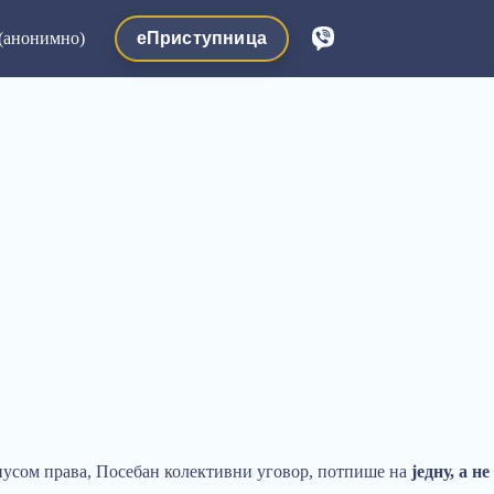
еПриступница
(анонимно)
рпусом права, Посебан колективни уговор, потпише на
једну, а не