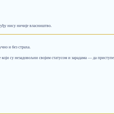
суђу нису ничије власништво.
чно и без страха.
е који су незадовољни својим статусом и зарадама — да приступе