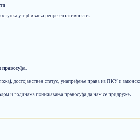
сти
поступка утврђивања репрезентативности.
м правосуђа.
ложај, достојанствен статус, унапређење права из ПКУ и законс
радом и годинама понижавања правосуђа да нам се придруже.