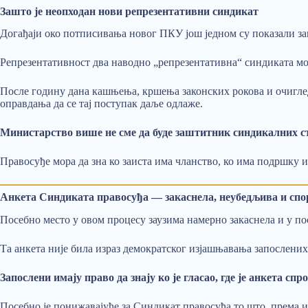
Зашто је неопходан нови репрезентативни синдикат
Догађаји око потписивања новог ПКУ још једном су показали за
Репрезентативност два наводно „репрезентативна“ синдиката мо
После годину дана кашњења, кршења законских рокова и очигл
оправдања да се тај поступак даље одлаже.
Министарство више не сме да буде заштитник синдикалних ст
Правосуђе мора да зна ко заиста има чланство, ко има подршку и
Анкета Синдиката правосуђа — закаснела, неубедљива и спо
Посебно место у овом процесу заузима намерно закаснела и у п
Та анкета није била израз демократског изјашњавања запослени
Запослени имају право да знају ко је гласао, где је анкета сп
Посебно је понижавајуће за Синдикат правосуђа то што, према и