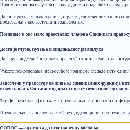
Првом основном суду у Београду, једном од највећих судова у ју
Да ли је разлог мањак чланова, страх од сопственог чланства или
представљају као заступници запослених.
Позивамо и оно мало преосталих чланова Синдиката правосуђ
Доста је глуме, ћутања и синдикалног јавашлука
Да је руководство Синдиката правосуђа заиста желело да „потури
Уместо пожртвовања, правосуђе је годинама гледало исту слику: 
Запослени у правосуђу не живе од синдикалних функција нит
извештавали
. Они живе од плата које су недостојне одговорн
Зато је време да се јасно каже: представљање запослених није пр
Представљање запослених је обавеза, одговорност и спремност да
СОПОС — од страха до неостварених обећања