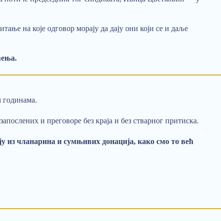
итање на које одговор морају да дају они који се и даље
ђења.
м годинама.
запослених и преговоре без краја и без стварног притиска.
ју из чланарина и сумњивих донација,
како смо то већ