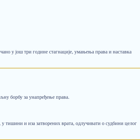
чано у још три године стагнације, умањења права и наставка
биљну борбу за унапређење права.
, у тишини и иза затворених врата, одлучивати о судбини целог