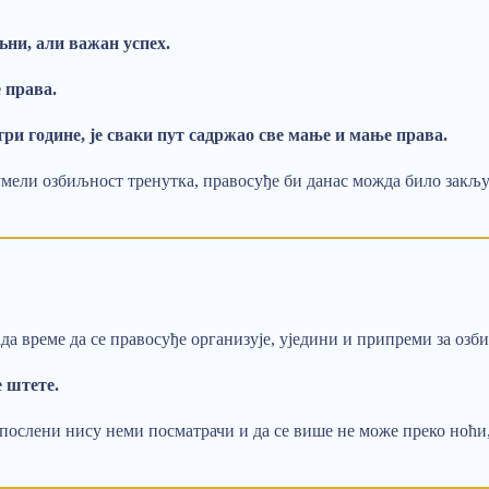
љни, али важан успех.
 права.
ри године, је сваки пут садржао све мање и мање права.
зумели озбиљност тренутка, правосуђе би данас можда било закљу
сада време да се правосуђе организује, уједини и припреми за оз
е штете.
запослени нису неми посматрачи и да се више не може преко ноћи