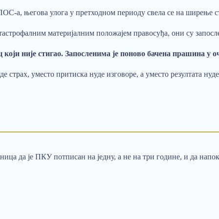
С-а, његова улога у претходном периоду свела се на ширење стр
атастрофалним материјалним положајем правосуђа, они су запос
ц који није стигао. Запосленима је поново бачена прашина у о
 страх, уместо притиска нуде изговоре, а уместо резултата нуде 
ница да је ПКУ потписан на једну, а не на три године, и да нап