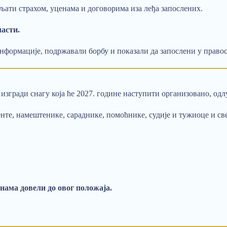
вљати страхом, уценама и договорима иза леђа запослених.
ласти.
 информације, подржавали борбу и показали да запослени у право
изгради снагу која ће 2027. године наступити организовано, одлу
нте, намештенике, сараднике, помоћнике, судије и тужиоце и св
инама довели до овог положаја.