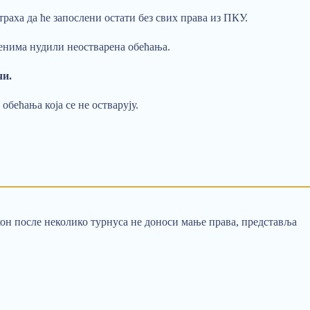
аха да ће запослени остати без свих права из ПКУ.
ленима нудили неостварена обећања.
чи.
обећања која се не остварују.
окон после неколико турнуса не доноси мање права, представља