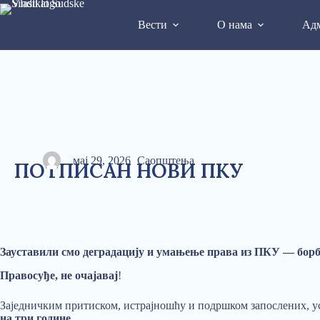
Вести
О нама
Адм
мај 29, 2026
Саопштења
ПОТПИСАН НОВИ ПКУ
Зауставили смо деградацију и умањење права из ПКУ — борб
Правосуђе, не очајавај
!
Заједничким притиском, истрајношћу и подршком запослених, ус
на три године
.