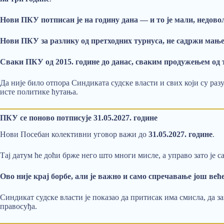
Нови ПКУ потписан је на годину дана — и то је мали, недово
Нови ПКУ за разлику од претходних турнуса, не садржи мање
Сваки ПКУ од 2015. године до данас, сваким продужењем од т
Да није било отпора Синдиката судске власти и свих који су ра
исте политике ћутања.
ПКУ се поново потписује 31.05.2027. године
Нови Посебан колективни уговор важи до
31.05.2027. године
.
Тај датум ће доћи брже него што многи мисле, а управо зато је 
Ово није крај борбе, али је важно и само спречавање још већ
Синдикат судске власти је показао да притисак има смисла, да 
правосуђа.