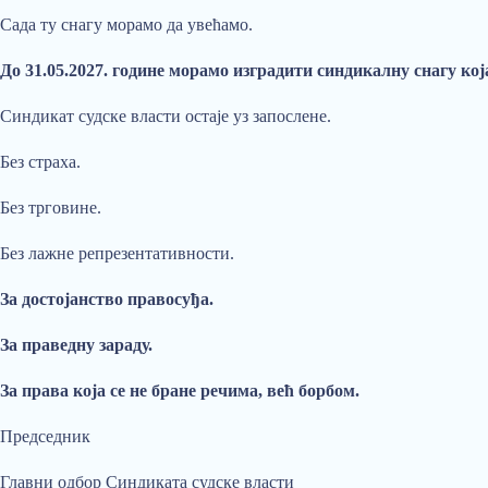
Сада ту снагу морамо да увећамо.
До 31.05.2027. године морамо изградити синдикалну снагу ко
Синдикат судске власти остаје уз запослене.
Без страха.
Без трговине.
Без лажне репрезентативности.
За достојанство правосуђа.
За праведну зараду.
За права која се не бране речима, већ борбом.
Председник
Главни одбор Синдиката судске власти