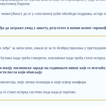
гоисточној Европи.
 немогућност да се у сопственој кући обезбеди подршка, остаје п
а да затраже увид у анкету, резултате и начин њеног спрово
 леђа“ за запослене, имало је за то безброј прилика у претходни
ћутање када треба говорити, повлачење када треба стати испред 
и имају милионске зараде на годишњем нивоу које се исплаћу
ости посла који обављају.
ивилегија, није лична позиција и није извор комфора.
 се стане испред система онда када је најтеже.