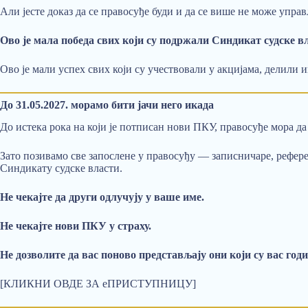
Али јесте доказ да се правосуђе буди и да се више не може упра
Ово је мала победа свих који су подржали Синдикат судске в
Ово је мали успех свих који су учествовали у акцијама, делили
До 31.05.2027. морамо бити јачи него икада
До истека рока на који је потписан нови ПКУ, правосуђе мора да 
Зато позивамо све запослене у правосуђу — записничаре, рефере
Синдикату судске власти.
Не чекајте да други одлучују у ваше име.
Не чекајте нови ПКУ у страху.
Не дозволите да вас поново представљају они који су вас год
[КЛИКНИ ОВДЕ ЗА еПРИСТУПНИЦУ]