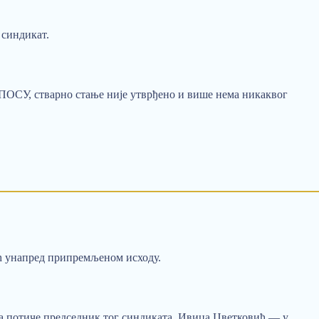
 синдикат.
ОСУ, стварно стање није утврђено и више нема никаквог
ећ унапред припремљеном исходу.
ога потиче председник тог синдиката, Ивица Цветковић — у