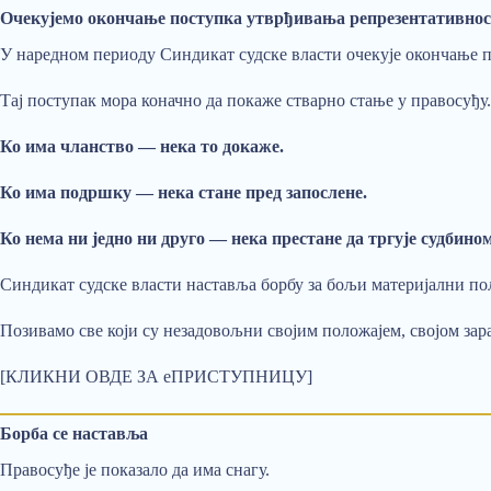
Очекујемо окончање поступка утврђивања репрезентативно
У наредном периоду Синдикат судске власти очекује окончање 
Тај поступак мора коначно да покаже стварно стање у правосуђу.
Ко има чланство — нека то докаже.
Ко има подршку — нека стане пред запослене.
Ко нема ни једно ни друго — нека престане да тргује судбино
Синдикат судске власти наставља борбу за бољи материјални по
Позивамо све који су незадовољни својим положајем, својом за
[КЛИКНИ ОВДЕ ЗА еПРИСТУПНИЦУ]
Борба се наставља
Правосуђе је показало да има снагу.