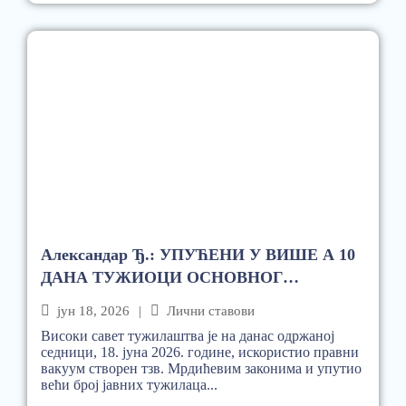
Александар Ђ.: УПУЋЕНИ У ВИШЕ А 10
ДАНА ТУЖИОЦИ ОСНОВНОГ
ТУЖИЛАШТВА
јун 18, 2026
|
Лични ставови
Високи савет тужилаштва је на данас одржаној
седници, 18. јуна 2026. године, искористио правни
вакуум створен тзв. Мрдићевим законима и упутио
већи број јавних тужилаца...