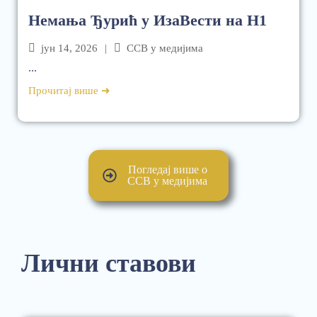
Немања Ђурић у ИзаВести на Н1
јун 14, 2026
|
ССВ у медијима
...
Прочитај више ➜
Погледај више о
ССВ у медијима
Лични ставови