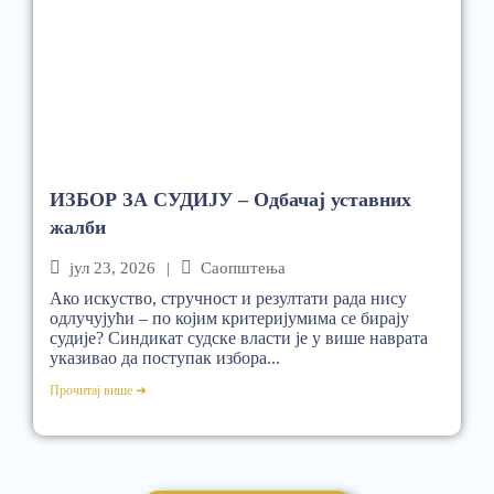
ИЗБОР ЗА СУДИЈУ – Одбачај уставних
жалби
јул 23, 2026
|
Саопштења
Ако искуство, стручност и резултати рада нису
одлучујући – по којим критеријумима се бирају
судије? Синдикат судске власти је у више наврата
указивао да поступак избора...
Прочитај више ➜