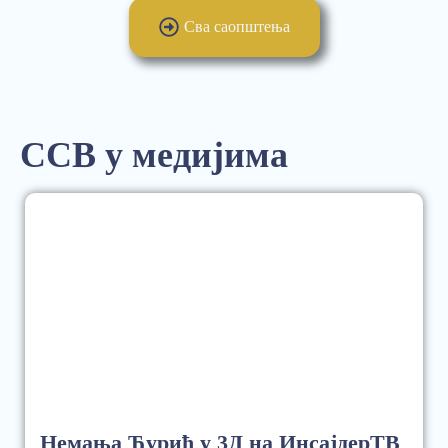
Сва саопштења
ССВ у медијима
Немања Ђурић у 3Д на ИнсајдерТВ