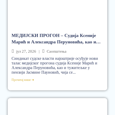
МЕДИЈСКИ ПРОГОН – Судија Ксеније
Марић и Александра Перуновића, као и
тужитељке у пензији Јасмине Пауновић
јул 27, 2026
|
Саопштења
Синдикат судске власти најоштрије осуђује нови
талас медијског прогона судија Ксеније Марић и
Александра Перуновића, као и тужитељке у
пензији Јасмине Пауновић, чија се...
Прочитај више ➜