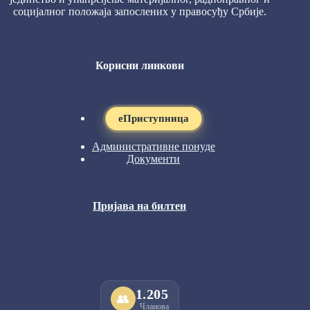
социјалног положаја запослених у правосуђу Србије.
Корисни линкови
eПриступница
Административне понуде
Документи
Пријава на билтен
1.205
👥
Чланова