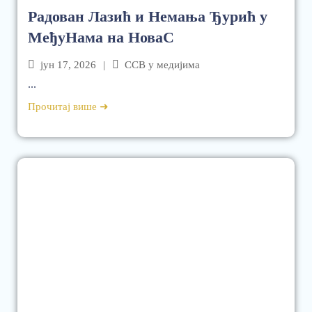
Радован Лазић и Немања Ђурић у
МеђуНама на НоваС
јун 17, 2026
|
ССВ у медијима
...
Прочитај више ➜