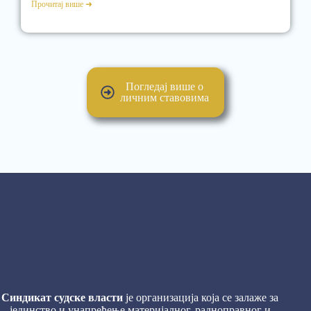
Прочитај више ➜
Погледај више о
личним ставовима
Синдикат судске власти
је организација која се залаже за
јединство и унапређење материјалног, радноправног и