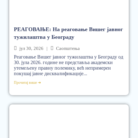
РЕАГОВАЊЕ: На реаговање Вишег јавног
тужилаштва у Београду
јул 30, 2026
|
Саопштења
Реаговање Вишег јавног тужилаштва у Београду од
30. јула 2026. године не представља академски
утемељену правну полемику, већ непримерен
покушај јавне дисквалификације...
Прочитај више ➜