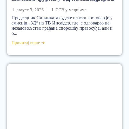
август 3, 2026
|
ССВ у медијима
Председник Синдиката судске власти гостовао је у
емисији „3Д“ на ТВ Инсајдер, где је одговарао на
незадовољство грађана спорошћу правосуђа, али и
о...
Прочитај више ➜