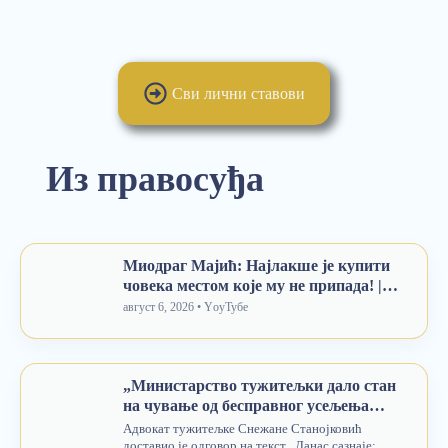
Сви лични ставови
Из правосуђа
Миодраг Мајић: Најлакше је купити
човека местом које му не припада! |
БЕЗ ПАРДОНА
август 6, 2026 • YоуТубе
„Министарство тужитељки дало стан
на чување од бесправног усељења
трећих лица“: Одговор адвоката
Адвокат тужитељке Снежане Станојковић
Снежане Станојковић на текст у
доставио је одговор на текст „Данас сазнаје: