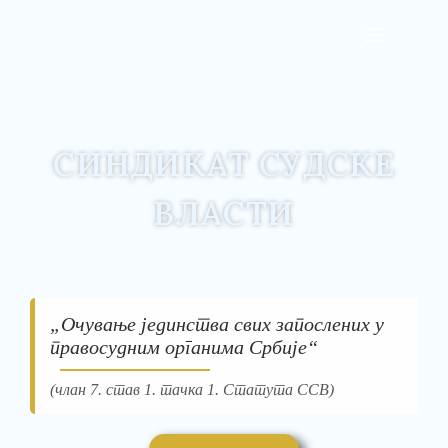
СИНДИКАТ СУДСКЕ
ВЛАСТИ
„Очување јединства свих запослених у
правосудним органима Србије“
(члан 7. став 1. тачка 1. Статута ССВ)