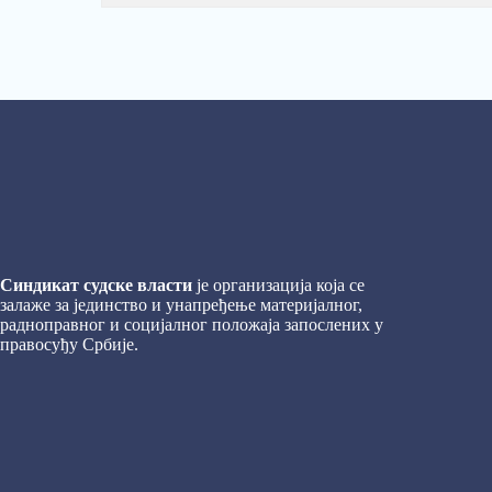
Синдикат судске власти
је организација која се
залаже за јединство и унапређење материјалног,
радноправног и социјалног положаја запослених у
правосуђу Србије.