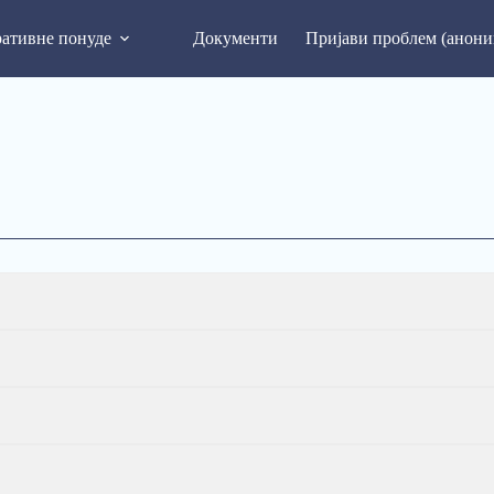
ативне понуде
Документи
Пријави проблем (анони