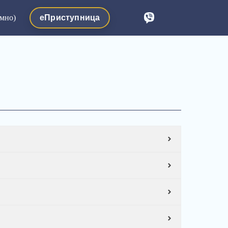
еПриступница
мно)