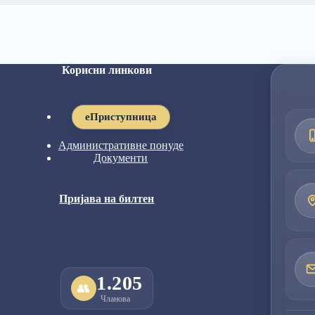
Корисни линкови
eПриступница
Административне понуде
Документи
Пријава на билтен
1.205
👥
Чланова