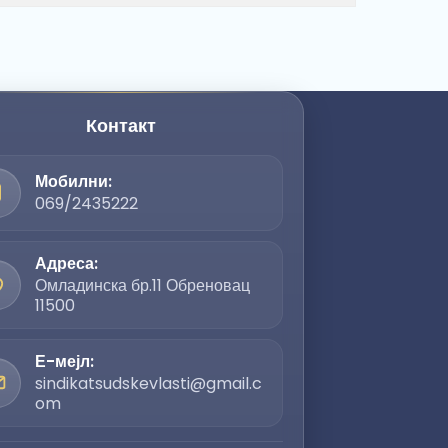
Контакт
Мобилни:
069/2435222
Адреса:
Омладинска бр.11 Обреновац
11500
Е-мејл:
sindikatsudskevlasti@gmail.c
om