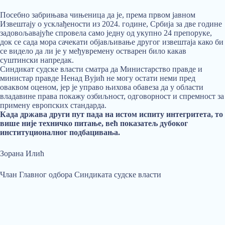
Посебно забрињава чињеница да је, према првом јавном
Извештају о усклађености из 2024. године, Србија за две године
задовољавајуће спровела само једну од укупно 24 препоруке,
док се сада мора сачекати објављивање другог извештаја како би
се видело да ли је у међувремену остварен било какав
суштински напредак.
Синдикат судске власти сматра да Министарство правде и
министар правде Ненад Вујић не могу остати неми пред
оваквом оценом, јер је управо њихова обавеза да у области
владавине права покажу озбиљност, одговорност и спремност за
примену европских стандарда.
Када држава други пут пада на истом испиту интегритета, то
више није техничко питање, већ показатељ дубоког
институционалног подбацивања.
Зорана Илић
Члан Главног одбора Синдиката судске власти