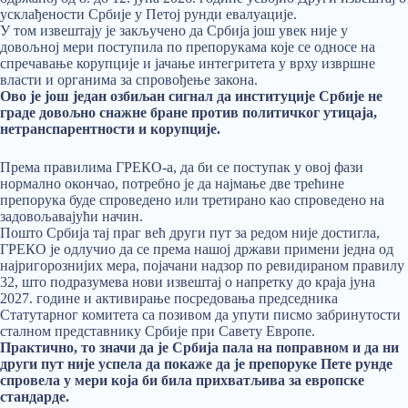
усклађености Србије у Петој рунди евалуације.
У том извештају је закључено да Србија још увек није у
довољној мери поступила по препорукама које се односе на
спречавање корупције и јачање интегритета у врху извршне
власти и органима за спровођење закона.
Ово је још један озбиљан сигнал да институције Србије не
граде довољно снажне бране против политичког утицаја,
нетранспарентности и корупције.
Према правилима ГРЕКО-а, да би се поступак у овој фази
нормално окончао, потребно је да најмање две трећине
препорука буде спроведено или третирано као спроведено на
задовољавајући начин.
Пошто Србија тај праг већ други пут за редом није достигла,
ГРЕКО је одлучио да се према нашој држави примени једна од
најригорознијих мера, појачани надзор по ревидираном правилу
32, што подразумева нови извештај о напретку до краја јуна
2027. године и активирање посредовања председника
Статутарног комитета са позивом да упути писмо забринутости
сталном представнику Србије при Савету Европе.
Практично, то значи да је Србија пала на поправном и да ни
други пут није успела да покаже да је препоруке Пете рунде
спровела у мери која би била прихватљива за европске
стандарде.