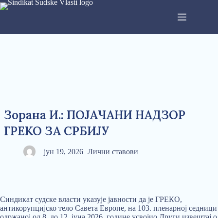
Зорана И.: ПОЈАЧАНИ НАДЗОР
ГРЕКО ЗА СРБИЈУ
јун 19, 2026
Лични ставови
Синдикат судске власти указује јавности да је ГРЕКО,
антикорупцијско тело Савета Европе, на 103. пленарној седници
одржаној од 8. до 12. јуна 2026. године усвојио Други извештај о