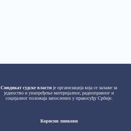
Синдикат судске власти
је организација која се залаже за
јединство и унапређење материјалног, радноправног и
социјалног положаја запослених у правосуђу Србије.
Корисни линкови