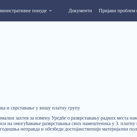
инистративне понуде
Документи
Пријави проблем 
ика и сврставање у вишу платну групу
рмални захтев за измену Уредбе о разврставању радних места н
носи на омогућавање разврставања свих намештеника у 3. платну 
шегодишња неправда и обезбеди достојанственији материјални пол