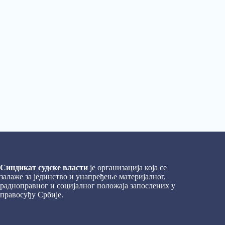
Синдикат судске власти
је организација која се
залаже за јединство и унапређење материјалног,
радноправног и социјалног положаја запослених у
правосуђу Србије.