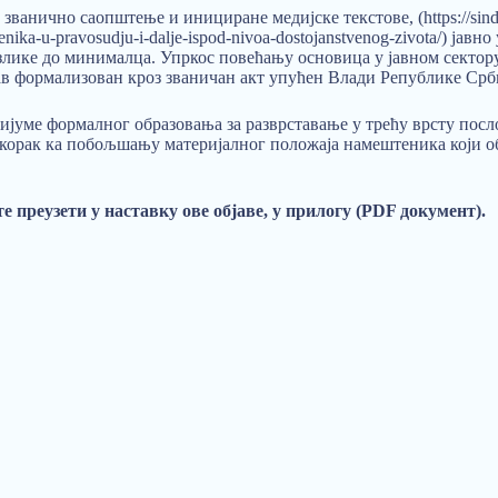
з
званично саопштење
и
инициране медијске текстове
, (https://s
namestenika-u-pravosudju-i-dalje-ispod-nivoa-dostojanstvenog-zivota/
злике до минималца. Упркос повећању основица у јавном сектор
став формализован кроз званичан акт упућен Влади Републике Срб
ријуме формалног образовања за разврставање у трећу врсту посл
орак ка побољшању материјалног положаја намештеника који об
 преузети у наставку ове објаве, у прилогу (PDF документ).