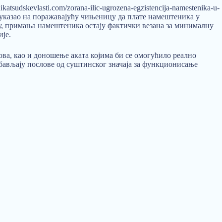
indikatsudskevlasti.com/zorana-ilic-ugrozena-egzistencija-namestenika-u-
) јавно указао на поражавајућу чињеницу да плате намештеника у
у, примања намештеника остају фактички везана за минималну
ије.
ова, као и доношење аката којима би се омогућило реално
ављају послове од суштинског значаја за функционисање