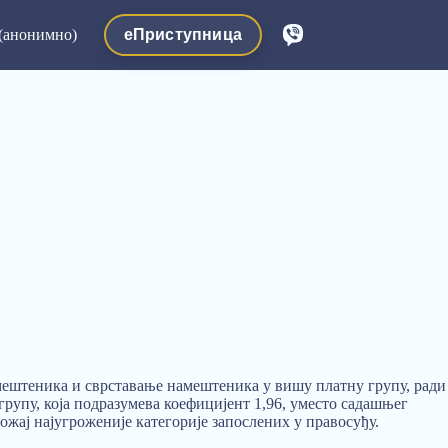
еПриступница
(анонимно)
амештеника и сврставање намештеника у вишу платну групу, ради
групу, која подразумева коефицијент 1,96, уместо садашњег
ожај најугроженије категорије запослених у правосуђу.