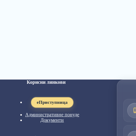
Корисни линкови
eПриступница
Административне понуде
Документи