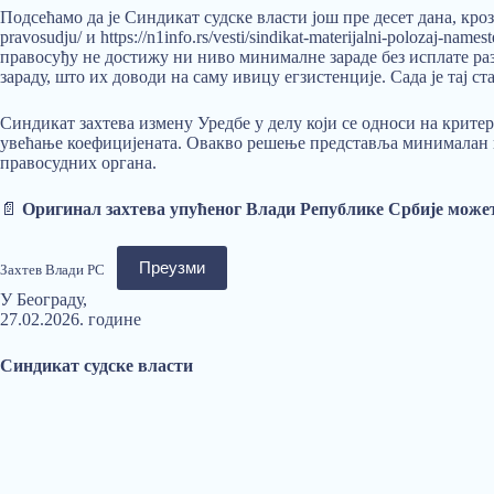
Подсећамо да је Синдикат судске власти још пре десет дана, кро
pravosudju/ и https://n1info.rs/vesti/sindikat-materijalni-polozaj-
правосуђу не достижу ни ниво минималне зараде без исплате ра
зараду, што их доводи на саму ивицу егзистенције. Сада је тај 
Синдикат захтева измену Уредбе у делу који се односи на крите
увећање коефицијената. Овакво решење представља минималан к
правосудних органа.
📄
Оригинал захтева упућеног Влади Републике Србије можете
Преузми
Захтев Влади РС
У Београду,
27.02.2026. године
Синдикат судске власти