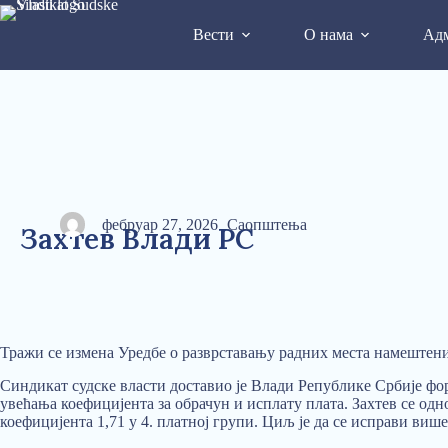
Вести
О нама
Адм
фебруар 27, 2026
Саопштења
Захтев Влади РС
Тражи се измена Уредбe о разврставању радних места намештен
Синдикат судске власти доставио је Влади Републике Србије фо
увећања коефицијента за обрачун и исплату плата. Захтев се од
коефицијента 1,71 у 4. платној групи. Циљ је да се исправи ви