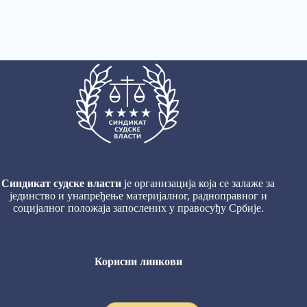
Синдикат судске власти
је организација која се залаже за
јединство и унапређење материјалног, радноправног и
социјалног положаја запослених у правосуђу Србије.
Корисни линкови