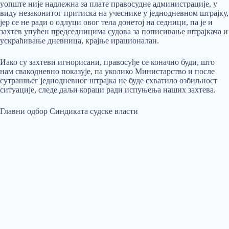
уопште није надлежна за плате правосудне администрације, у
виду незаконитог притиска на учеснике у једнодневном штрајку,
јер се не ради о одлуци овог тела донетој на седници, па је и
захтев упућен председницима судова за пописивање штрајкача и
ускраћивање дневница, крајње ирационалан.
Иако су захтеви игнорисани, правосуђе се коначно буди, што
нам свакодневно показује, па уколико Министарство и после
сутрашњег једнодневног штрајка не буде схватило озбиљност
ситуације, следе даљи кораци ради испуњења наших захтева.
Главни одбор Синдиката судске власти