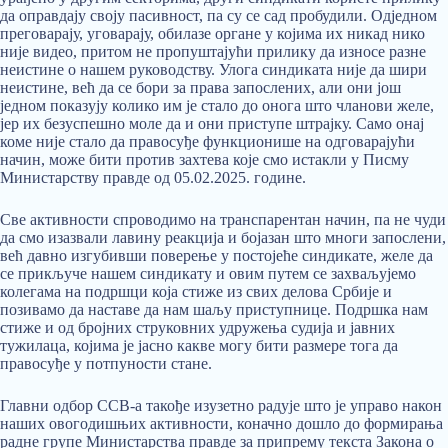
да оправдају своју пасивност, па су се сад пробудили. Одједном
преговарају, уговарају, обилазе органе у којима их никад нико
није видео, притом не пропуштајући прилику да износе разне
неистине о нашем руководству. Улога синдиката није да шири
неистине, већ да се бори за права запослених, али они још
једном показују колико им је стало до онога што чланови желе,
јер их безуспешно моле да и они приступе штрајку. Само онај
коме није стало да правосуђе функционише на одговарајући
начин, може бити против захтева које смо истакли у Писму
Министарству правде од 05.02.2025. године.
Све активности спроводимо на транспарентан начин, па не чуди
да смо изазвали лавину реакција и бојазан што многи запослени,
већ давно изгубивши поверење у постојеће синдикате, желе да
се прикључе нашем синдикату и овим путем се захваљујемо
колегама на подршци која стиже из свих делова Србије и
позивамо да наставе да нам шаљу приступнице. Подршка нам
стиже и од бројних струковних удружења судија и јавних
тужилаца, којима је јасно какве могу бити размере тога да
правосуђе у потпуности стане.
Главни одбор ССВ-а такође изузетно радује што је управо након
наших овогодишњих активности, коначно дошло до формирања
радне групе Министарства правде за припрему текста Закона о