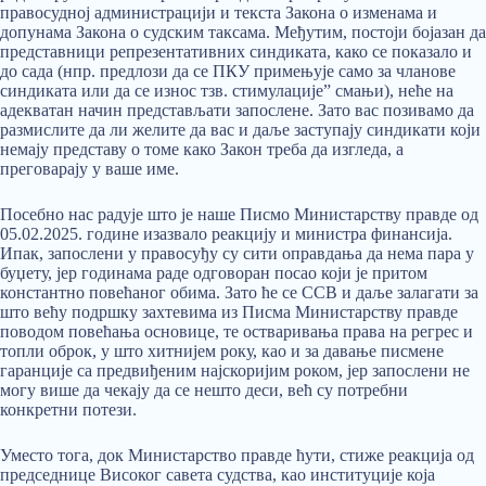
правосудној администрацији и текста Закона о изменама и
допунама Закона о судским таксама. Међутим, постоји бојазан да
представници репрезентативних синдиката, како се показало и
до сада (нпр. предлози да се ПКУ примењује само за чланове
синдиката или да се износ тзв. стимулације” смањи), неће на
адекватан начин представљати запослене. Зато вас позивамо да
размислите да ли желите да вас и даље заступају синдикати који
немају представу о томе како Закон треба да изгледа, а
преговарају у ваше име.
Посебно нас радује што је наше Писмo Министарству правде од
05.02.2025. године изазвало реакцију и министра финансија.
Ипак, запослени у правосуђу су сити оправдања да нема пара у
буџету, јер годинама раде одговоран посао који је притом
константно повећаног обима. Зато ће се ССВ и даље залагати за
што већу подршку захтевима из Писма Министарству правде
поводом повећања основице, те остваривања права на регрес и
топли оброк, у што хитнијем року, као и за давање писмене
гаранције са предвиђеним најскоријим роком, јер запослени не
могу више да чекају да се нешто деси, већ су потребни
конкретни потези.
Уместо тога, док Министарство правде ћути, стиже реакција од
председнице Високог савета судства, као институције која