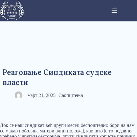
Реаговање Синдиката судске
власти
март 21, 2025
Саопштења
Док се наш синдикат већ други месец беспоштедно бори да нам
се макар побољша материјални положај, као што је то недавно
урађено у другим секторима, други синдикати користе прилику