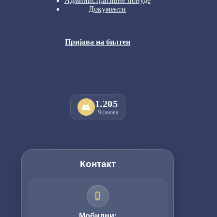
Административне понуде
Документи
Пријава на билтен
1.205
👥
Чланова
Контакт
Мобилни: