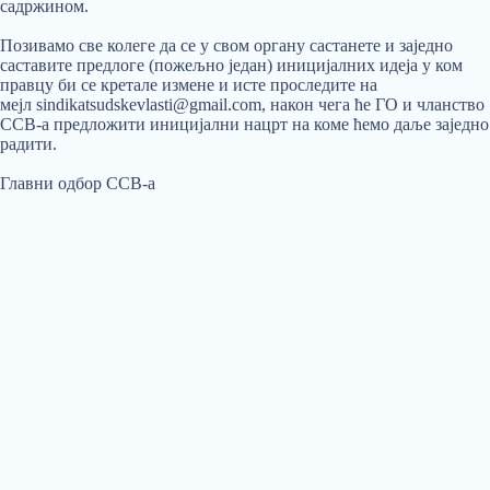
садржином.
Позивамо све колеге да се у свом органу састанете и заједно
саставите предлоге (пожељно један) иницијалних идеја у ком
правцу би се кретале измене и исте проследите на
мејл
sindikatsudskevlasti@gmail.com
, након чега ће ГО и чланство
ССВ-а предложити иницијални нацрт на коме ћемо даље заједно
радити.
Главни одбор ССВ-а