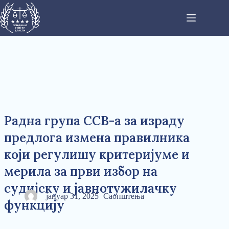
Радна група ССВ-а за израду
предлога измена правилника
који регулишу критеријуме и
мерила за први избор на
судијску и јавнотужилачку
јануар 31, 2025
Саопштења
функцију