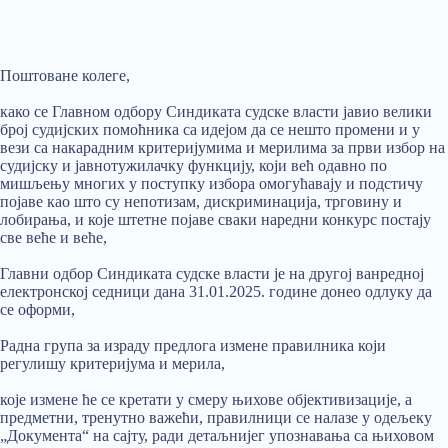
Поштоване колеге,
како се Главном одбору Синдиката судске власти јавио велики
број судијских помоћника са идејом да се нешто промени и у
вези са накарадним критеријумима и мерилима за први избор на
судијску и јавнотужилачку функцију, који већ одавно по
мишљењу многих у поступку избора омогућавају и подстичу
појаве као што су непотизам, дискриминација, трговину и
лобирања, и које штетне појаве сваки наредни конкурс постају
све веће и веће,
Главни одбор Синдиката судске власти је на другој ванредној
електронској седници дана 31.01.2025. године донео одлуку да
се оформи,
Радна група за израду предлога измене правилника који
регулишу критеријума и мерила,
које измене ће се кретати у смеру њихове објективизације, а
предметни, тренутно важећи, правилници се налазе у одељеку
„Документа“ на сајту, ради детаљнијег упознавања са њиховом