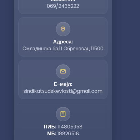
069/2435222
Адреса:
Омладинска бр.11 Обреновац 11500
Е-мејл:
sindikatsudskevlasti@gmail.com
ПИБ:
114805958
МБ:
18826518