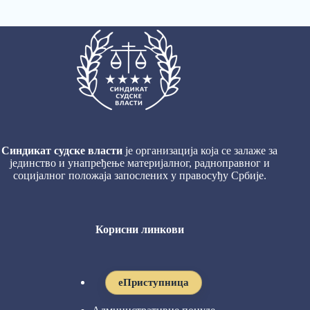
Синдикат судске власти
је организација која се залаже за
јединство и унапређење материјалног, радноправног и
социјалног положаја запослених у правосуђу Србије.
Корисни линкови
eПриступница