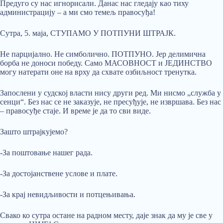
Предуго су нас игнорисали. Данас нас гледају као тиху
администрацију – а ми смо темељ правосуђа!
Сутра, 5. маја, СТУПАМО У ПОТПУНИ ШТРАЈК.
Не парцијално. Не симболично. ПОТПУНО. Јер делимична
борба не доноси победу. Само МАСОВНОСТ и ЈЕДИНСТВО
могу натерати оне на врху да схвате озбиљност тренутка.
Запослени у судској власти нису други ред. Ми нисмо „служба у
сенци“. Без нас се не заказује, не пресуђује, не извршава. Без нас
– правосуђе стаје. И време је да то сви виде.
Зашто штрајкујемо?
-За поштовање нашег рада.
-За достојанствене услове и плате.
-За крај невидљивости и потцењивања.
Свако ко сутра остане на радном месту, даје знак да му је све у