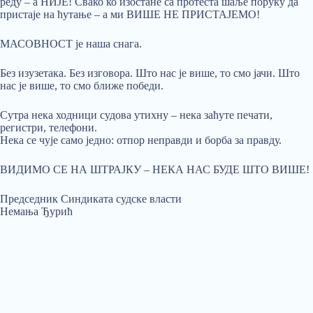
реду – а НИЈЕ! Свако ко изостане са протеста шаље поруку да
пристаје на ћутање – а ми ВИШЕ НЕ ПРИСТАЈЕМО!
МАСОВНОСТ је наша снага.
Без изузетака. Без изговора. Што нас је више, то смо јачи. Што
нас је више, то смо ближе победи.
Сутра нека ходници судова утихну – нека заћуте печати,
регистри, телефони.
Нека се чује само једно: отпор неправди и борба за правду.
ВИДИМО СЕ НА ШТРАЈКУ – НЕКА НАС БУДЕ ШТО ВИШЕ!
Председник Синдиката судске власти
Немања Ђурић