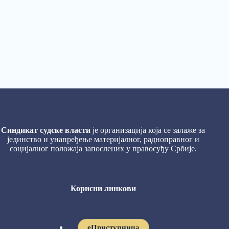
Синдикат судске власти
је организација која се залаже за
јединство и унапређење материјалног, радноправног и
социјалног положаја запослених у правосуђу Србије.
Корисни линкови
eПриступница