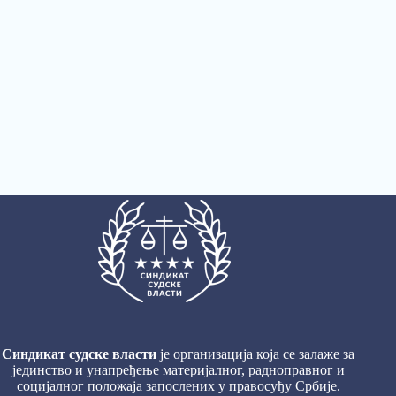
Синдикат судске власти
је организација која се залаже за
јединство и унапређење материјалног, радноправног и
социјалног положаја запослених у правосуђу Србије.