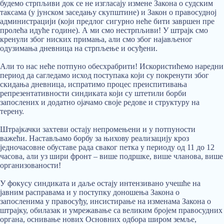
будемо стрпљиви док се не изгласају измене Закона о судским
таксама (у јунском заседању скупштине) и Закон о правосудној
администрацији (који предлог сигурно неће бити завршен пре
пролећа идуће године). А ми смо нестрпљиви! У штрајк смо
кренули због ниских примања, али смо због најављеног
одузимања дневница на стрпљење и осуђени.
Али то нас неће потпуно обесхрабрити! Искористићемо наредни
период да сагледамо исход поступака који су покренути због
скидања дневница, испратимо процес преиспитивања
репрезентативности синдиката који су штетили борби
запослених и додатно ојачамо своје редове и структуру на
терену.
Штрајкачки захтеви остају непромењени и у потпуности
важећи. Настављамо борбу за њихову реализацију кроз
једночасовне обуставе рада сваког петка у периоду од 11 до 12
часова, али уз шири фронт – више подршке, више чланова, више
организованости!
У фокусу синдиката и даље остају интензивано учешће на
јавним расправама и у поступку доношења Закона о
запосленима у правосуђу, инсистирање на изменама Закона о
штрајку, обилазак и умрежавање са великим бројем правосудних
органа, оснивање нових Основних одбора широм земље,