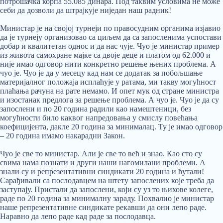
потрошачка корпа 55.085 динара. Под таквим условима не може
себи да дозволи да штрајкује ниједан наш радник!
Министар је на својој турнеји по правосудним органима изјавио
да је турнеју организовао са циљем да са запосленима успостави
добар и квалитетан однос и да нас чује. Чуо је министар пример
из живота самохране мајке са двоје деце и платом од 62.000 и
није имао одговор нити конкретно решење њених проблема. А
чуо је. Чуо је да у месецу кад нам се додатак за побољшање
материјалног положаја исплаћује у ратама, ми такву могућност
плаћања рачуна на рате немамо. И опет мук од стране министра
и изостанак предлога за решење проблема. А чуо је. Чуо је да су
запослени и по 20 година радили као намештеници, без
могућности било каквог напредовања у смислу повећања
коефицијента, дакле 20 година за минималац. Ту је имао одговор
– 20 година имамо накарадни Закон.
Чуо је све то министар. Али је све то већ и знао. Као сто су
свима нама познати и други наши нагомилани проблеми. А
знали су и репрезентативни синдикати 20 година и ћутали!
Сарађивали са послодавцем на штету запослених које треба да
заступају. Пристали да запослени, који су уз то њихове колеге,
раде по 20 година за минималну зараду. Похвалио је министар
наше репрезентативне синдикате рекавши да они лепо раде.
Наравно да лепо раде кад раде за послодавца.