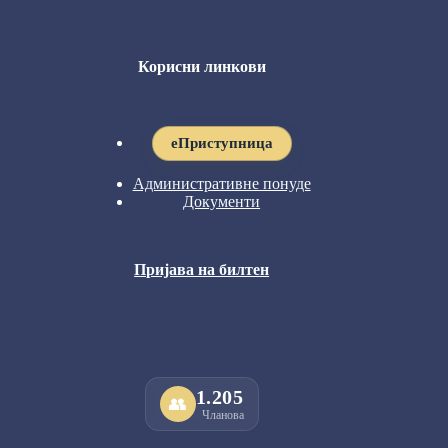
Корисни линкови
eПриступница
Административне понуде
Документи
Пријава на билтен
1.205
👥
Чланова