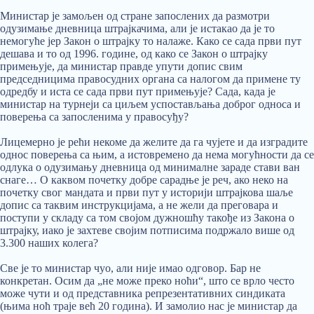
Министар је замољен од стране запослених да размотри
одузимање дневница штрајкачима, али је истакао да је то
немогуће јер Закон о штрајку то налаже. Како се сада први пут
дешава и то од 1996. године, од како се Закон о штрајку
примењује, да министар правде упути допис свим
председницима правосудних органа са налогом да примене ту
одредбу и иста се сада први пут примењује? Сада, када је
министар на турнеји са циљем успостављања доброг односа и
поверења са запосленима у правосуђу?
Лицемерно је рећи некоме да желите да га чујете и да изградите
однос поверења са њим, а истовремено да нема могућности да се
одлука о одузимању дневница од минималне зараде стави ван
снаге… О каквом почетку добре сарадње је реч, ако неко на
почетку свог мандата и први пут у историји штрајкова шаље
допис са таквим инструкцијама, а не жели да преговара и
поступи у складу са том својом дужношћу такође из Закона о
штрајку, иако је захтеве својим потписима подржало више од
3.300 наших колега?
Све је то министар чуо, али није имао одговор. Бар не
конкретан. Осим да „не може преко ноћи“, што се врло често
може чути и од представника репрезентативних синдиката
(њима ноћ траје већ 20 година). И замолио нас је министар да