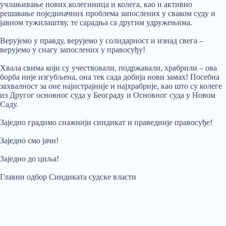
учлањивање нових колегиница и колега, као и активно
решавање појединачних проблема запослених у сваком суду и
јавном тужилаштву, те сарадња са другим удружењима.
Верујемо у правду, верујемо у солидарност и изнад свега –
верујемо у снагу запослених у правосуђу!
Хвала свима који су учествовали, подржавали, храбрили – ова
борба није изгубљена, она тек сада добија нови замах! Посебна
захвалност за оне најистрајније и најхрабрије, као што су колеге
из Другог основног суда у Београду и Основног суда у Новом
Саду.
Заједно градимо снажнији синдикат и праведније правосуђе!
Заједно смо јачи!
Заједно до циља!
Главни одбор Синдиката судске власти