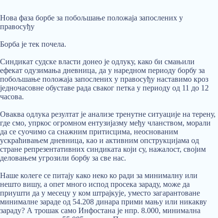
Нова фаза борбе за побољшање положаја запослених у
правосуђу
Борба је тек почела.
Синдикат судске власти донео је одлуку, како би смањили
ефекат одузимања дневница, да у наредном периоду борбу за
побољшање положаја запослених у правосуђу наставимо кроз
једночасовне обуставе рада сваког петка у периоду од 11 до 12
часова.
Оваква одлука резултат је анализе тренутне ситуације на терену,
где смо, упркос огромном ентузијазму међу чланством, морали
да се суочимо са снажним притисцима, неоснованим
ускраћивањем дневница, као и активним опструкцијама од
стране репрезентативних синдиката који су, нажалост, својим
деловањем угрозили борбу за све нас.
Наше колеге се питају како неко ко ради за минималну или
нешто вишу, а опет много испод просека зараду, може да
приушти да у месецу у ком штрајкује, уместо загарантоване
минималне зараде од 54.208 динара прими мању или никакву
зараду? А трошак само Инфостана је нпр. 8.000, минимална