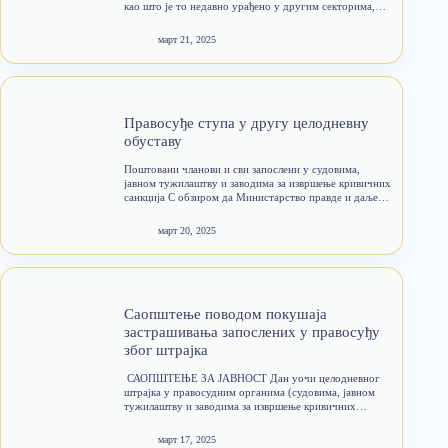
као што је то недавно урађено у другим секторима,
други синдикати користе прилику да оправдају своју
пасивност, па су се сад пробудили. Одједном
март 21, 2025
преговарају,…
Правосуђе ступа у другу целодневну
обуставу
Поштовани чланови и сви запослени у судовима,
јавном тужилаштву и заводима за извршење кривичних
санкција С обзиром да Министарство правде и даље
није испунило Захтеве за побољшање материјалног
статуса запослених и функционера у правосуђу
март 20, 2025
(повећање основица, исплату топлог оброка и…
Саопштење поводом покушаја
застрашивањa запослених у правосуђу
због штрајка
​ САОПШТЕЊЕ ЗА ЈАВНОСТ Дан уочи целодневног
штрајка у правосудним органима (судовима, јавном
тужилаштву и заводима за извршење кривичних
санкција) који се одржава сутра, у уторак, 18. марта
2025. године, по одлуци републичког Главног одбора
март 17, 2025