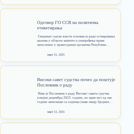
Синдиката судске власти, уследили су…
Одговор ГО ССВ на политичка
етикетирања
​ Синдикат судске власти основан је ради остваривања
циљева у области заштите и унапређења права
запослених у правосудним органима Републике
Србије, у децембру месецу 2024. године, с тим што су
иницијалне активности на писању статута и других
март 15, 2025
оснивачких аката предузимане…
Високи савет судства почео да поштује
Пословник о раду
​ Иако је Пословник о раду Високог савета судства
усвојен децембра 2023. године, по први пут од ове
године записници са седница (иако имају бројних
штампарских и суштинских грешака) садрже имена
чланова који су гласали „за“ избор кандидата на
март 13, 2025
судијску…