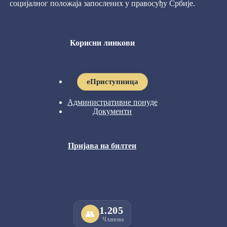
социјалног положаја запослених у правосуђу Србије.
Корисни линкови
eПриступница
Административне понуде
Документи
Пријава на билтен
1.205
👥
Чланова