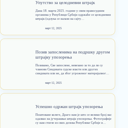
Упутство за целодневни штрајк
Дана 18. марта 2025. године у свим правосудним
органима у Републици Србији одржаће се целодневни
штрајк (одлука се налази на сајту
sindikatsudskevlasti.com на страници “Документа”). У
њему учествују сви запослени, невезано за то да ли су
март 12, 2025
чланови Синдиката судске власти…
Позив запосленима на подршку другом
штрајку упозорења
Позивамо, Све запослене, невезано за то да ли су
чланови Синдиката судске власти или других
синдиката или не, да због угроженог материјалног
положаја запослених у правосудним рганима и
неиспуњења Захтева за њихово побољшање, сви
март 12, 2025
солидарно и јединствено сутра, у четвртак,…
Успешно одржан штрајк упозорења
Поштоване колеге, Драго нам је што се велики број вас
одазвао на јучерашњи штрајк упозорења. Фотографије
су нам стигле из свих делова Републике Србије и
честитамо свима на храбрости. Као што знате,