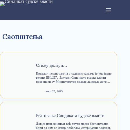
Саопштења
Стижу долари…
Предлог измена закона о судским таксама је још једно
велико НИШТА. Захтеви Синдиката судске власти
покренули су Министарство правде да после дуго
година проба да бар нешто почне да ради на
побољшању материјалног положај запослених у
март 25, 2025
правосуђу, али данашња саопштења…
Реаговање Синдиката судске власти
Док се наш синдикат већ други месец беспоштедно
бори да нам се макар побољша материјални положај,