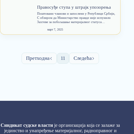
Правосуђе ступа у штрајк упозорења
Поштовани чланови и запослени у Републици Србији,
С обзиром да Министарство правде није испунило
Захтеве за побољшање материјалног статуса
запослених (повећање основица и исплату топлог
март 7, 2025
оброка и регреса) и да сте се приликом анкетирања
изјаснили да је неопходно кроз једночасовни…
11
Синдикат судске власти
је организација која се залаже за
јединство и унапређење материјалног, радноправног и