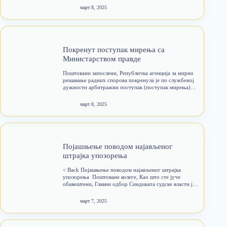
проблеми у правосуђу трају већ дуги низ година…
март 8, 2025
Покренут поступак мирења са
Министарством правде
Поштовани запослени, Републичка агенција за мирно
решавање радних спорова покренула је по службеној
дужности арбитражни поступак (поступак мирења)
између Министарства правде и Синдиката судске
власти и поставила Милену Тасић за арбитра који ће
март 8, 2025
посредовати у поступку ( https://www.ramrrs.gov.rs/sr-
lat/miritelji-i-arbitri ) Синдикат судске власти…
Појашњење поводом најављеног
штрајка упозорења
< Back Појашњење поводом најављеног штрајка
упозорења ​ Поштоване колеге, Као што сте јуче
обавештени, Главни одбор Синдиката судске власти је
дана 3. марта 2025. године, донео одлуку да сви
запослени у правосуђу на целој територију Републике
март 7, 2025
Србије, у петак,…