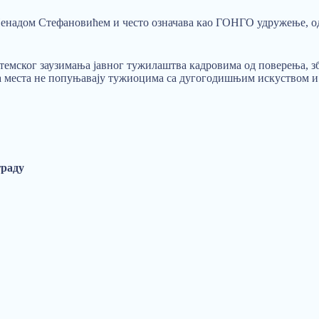
 Ненадом Стефановићем и често означава као ГОНГО удружење, од
мског заузимања јавног тужилаштва кадровима од поверења, због 
на места не попуњавају тужиоцима са дугогодишњим искуством 
граду