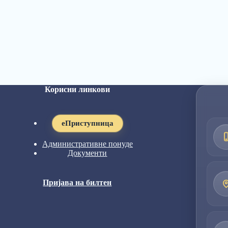
Корисни линкови
eПриступница
Административне понуде
Документи
Пријава на билтен