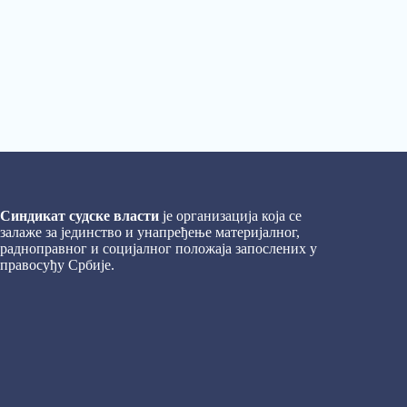
Синдикат судске власти
је организација која се
залаже за јединство и унапређење материјалног,
радноправног и социјалног положаја запослених у
правосуђу Србије.