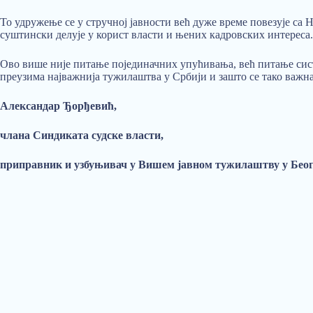
То удружење се у стручној јавности већ дуже време повезује са
суштински делује у корист власти и њених кадровских интереса.
Ово више није питање појединачних упућивања, већ питање систе
преузима најважнија тужилаштва у Србији и зашто се тако важ
Александар Ђорђевић,
члана Синдиката судске власти,
приправник и узбуњивач у Вишем јавном тужилаштву у Бео