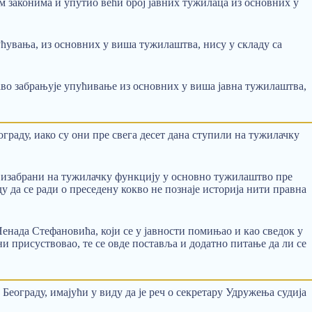
м законима и упутио већи број јавних тужилаца из основних у
ућувања, из основних у виша тужилаштва, нису у складу са
раво забрањује упућивање из основних у виша јавна тужилаштва,
раду, иако су они пре свега десет дана ступили на тужилачку
изабрани на тужилачку функцију у основно тужилаштво пре
 да се ради о преседену кокво не познаје историја нити правна
нада Стефановића, који се у јавности помињао и као сведок у
и присуствовао, те се овде поставља и додатно питање да ли се
ограду, имајући у виду да је реч о секретару Удружења судија