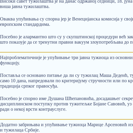
Високи савет тужилаштва је на данас одржаној седници, 18. јун
виша јавна тужилаштва.
Оваква упућивања су спорна јер је Венецијанска комисија у св
европским стандардима.
Посебно је алармантно што су у скупштинској процедури већ зак
што показује да се тренутни правни вакуум злоупотребљава до п
Најпроблематичније је упућивање три јавна тужиоца из основних
функцију.
Поставља се основано питање да ли су тужилац Маша Дедеић, 
само 10 дана, напредовали по критеријуму стручности или по кр
традиција српког правосуђа.
Посебно је спорно име Душана Шћепановића, досадашњег секрета
дисциплинском поступку против тужитељке Бојане Савовић, уз оз
ради о некој врсти контрауслуге.
Додатно забрињава и упућивање тужиоца Марице Арсеновић из Тр
и тужилаца Србије.