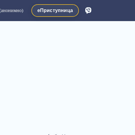
еПриступница
(анонимно)