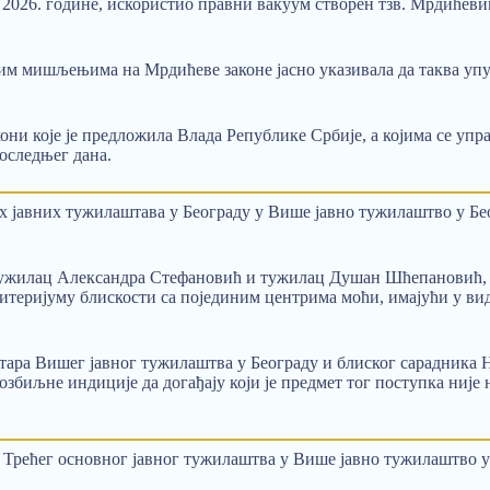
а 2026. године, искористио правни вакуум створен тзв. Мрдићеви
ојим мишљењима на Мрдићеве законе јасно указивала да таква уп
они које је предложила Влада Републике Србије, а којима се уп
оследњег дана.
 јавних тужилаштава у Београду у Више јавно тужилаштво у Беог
тужилац Александра Стефановић и тужилац Душан Шћепановић, 
итеријуму блискости са појединим центрима моћи, имајући у виду
ра Вишег јавног тужилаштва у Београду и блиског сарадника Не
биљне индиције да догађају који је предмет тог поступка није н
ећег основног јавног тужилаштва у Више јавно тужилаштво у Бе