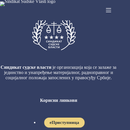
Из правосуђа
Синдикат судске власти
је организација која се залаже за
јединство и унапређење материјалног, радноправног и
социјалног положаја запослених у правосуђу Србије.
Корисни линкови
eПриступница